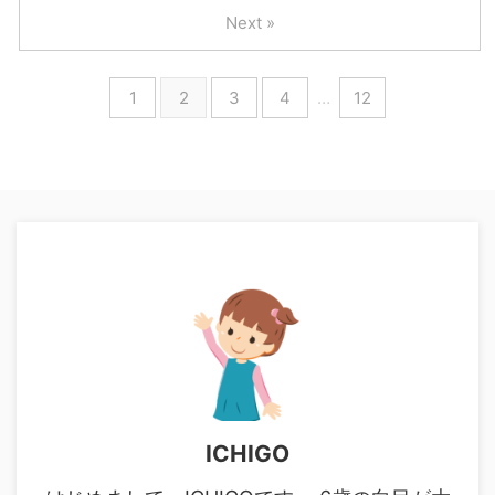
Next »
1
2
3
4
…
12
ICHIGO