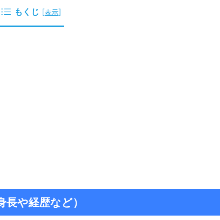
もくじ
[
]
表示
（身長や経歴など）