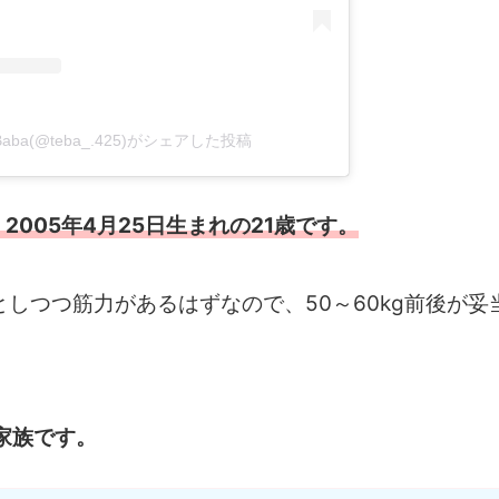
Baba(@teba_.425)がシェアした投稿
005年4月25日生まれの21歳です。
としつつ筋力があるはずなので、50～60kg前後が妥
家族です。